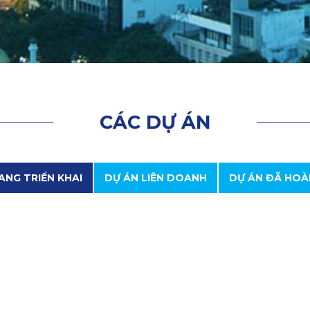
D
Ự
Á
N
C
Á
C
D
Ự
Á
N
ANG TRIỂN KHAI
DỰ ÁN LIÊN DOANH
DỰ ÁN ĐÃ HOÀ