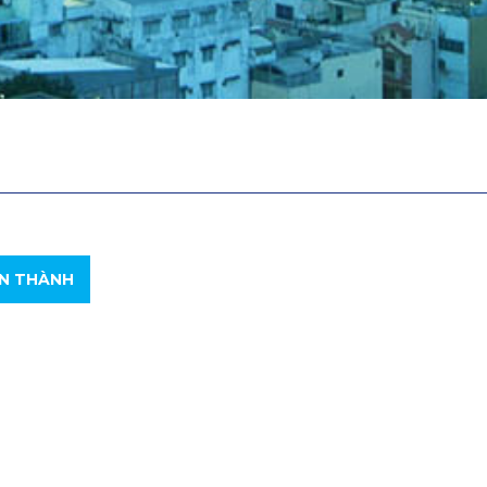
N THÀNH
01